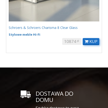
Schroers & Schroers Charisma 8 Clear Glass
Stylowe meble Hi-Fi
10874
KUP
zł
DOSTAWA DO
DOMU