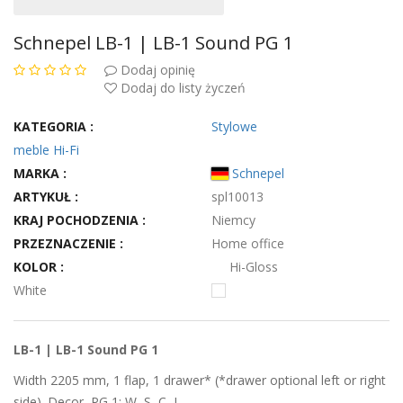
Schnepel LB-1 | LB-1 Sound PG 1
Dodaj opinię
Dodaj do listy życzeń
KATEGORIA :
Stylowe
meble Hi-Fi
MARKA :
Schnepel
ARTYKUŁ :
spl10013
KRAJ POCHODZENIA :
Niemcy
PRZEZNACZENIE :
Home office
KOLOR :
Hi-Gloss
White
LB-1 | LB-1 Sound PG 1
Width 2205 mm, 1 flap, 1 drawer* (*drawer optional left or right
side). Decor, PG 1: W, S, C, I.