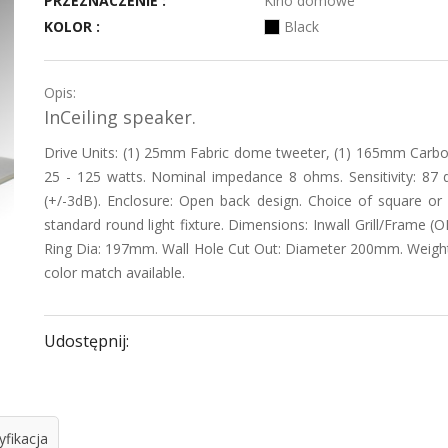
PRZEZNACZENIE :
Kino domowe
KOLOR :
Black
Opis:
InCeiling speaker.
Drive Units: (1) 25mm Fabric dome tweeter, (1) 165mm Carb
25 - 125 watts. Nominal impedance 8 ohms. Sensitivity: 87
(+/-3dB). Enclosure: Open back design. Choice of square or
standard round light fixture. Dimensions: Inwall Grill/Fram
Ring Dia: 197mm. Wall Hole Cut Out: Diameter 200mm. Weight: 
color match available.
Udostępnij:
fikacja