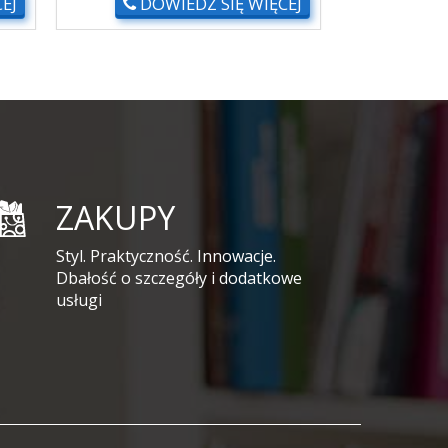
EJ
DOWIEDZ SIĘ WIĘCEJ
DO
ZAKUPY
Styl. Praktyczność. Innowacje.
Dbałość o szczegóły i dodatkowe
usługi