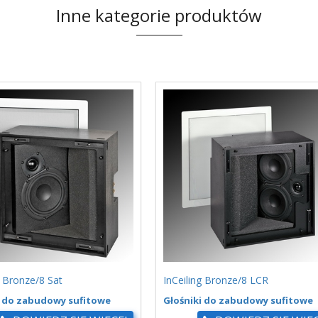
Inne kategorie produktów
g Bronze/8 Sat
InCeiling Bronze/8 LCR
i do zabudowy sufitowe
Głośniki do zabudowy sufitowe