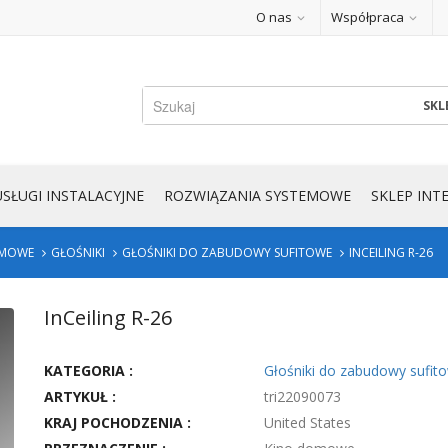
O nas
Współpraca
SKL
USŁUGI INSTALACYJNE
ROZWIĄZANIA SYSTEMOWE
SKLEP IN
Townshend Audio F1 Fractal RCA 4
Salamander Designs Corsica 236
Salamander De
Launchport AM.2 Sleeve -
OMOWE
GŁOŚNIKI
GŁOŚNIKI DO ZABUDOWY SUFITOWE
INCEILING R-26
InCeiling R-26
KATEGORIA :
Głośniki do zabudowy sufit
ARTYKUŁ :
tri22090073
KRAJ POCHODZENIA :
United States