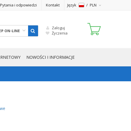
Pytania i odpowiedzi
Kontakt
Język
/
PLN
Zaloguj
EP ON-LINE
Życzenia
TERNETOWY
NOWOŚCI I INFORMACJE
signs Denver 617
 iPad Mini/iPad Mini 2/iPad Mini 3
Salamander Designs Berlin 323 RM
owe